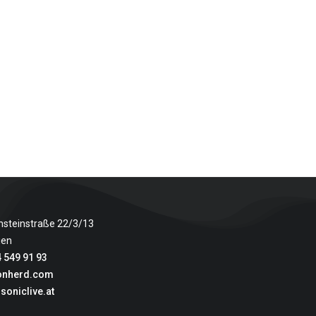
nsteinstraße 22/3/13
ien
 549 91 93
onherd.com
soniclive.at