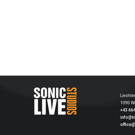
Liechte
1090 W
+43 664
info@t
office@